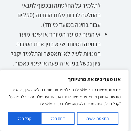
לתלמיד על החלטתה ובכפוף לתנאי
ההחלטה לרבות עלות הבחינה (250 ₪
עבור בחינה במועד מיוחד).
אי הגעה למועד המיוחד או שינוי מועד
הבחינה המיוחד שלא בגין אחת הסיבות
המנויות לעיל לא יתאפשר והתלמיד יקבל
ציון נכשל בגין אי הופעה או שינוי כאמור.
בכל מקרה לא יתאפשר מועד מיוחד נוסף
אנו מעריכים את פרטיותך
למבחן במועד מיוחד.
אנו משתמשים בקובצי Cookie כדי לשפר את חוויית הגלישה שלך, להציג
מבחנים במועד מיוחד יתקיימו במקצועות
מודעות או תוכן מותאמים אישית ולנתח את התנועה שלנו. על ידי לחיצה על
עיוניים ומעשיים בכפוף לתנאים לעיל.
"קבל הכל", אתה מסכים לשימוש שלנו בקובצי Cookie.
תלמיד אשר נכשל פעמיים בבחינה יהיה
התאמה אישית
דחה הכל
קבל הכל
חייב ללמוד את המקצוע פעם נוספת
ולהיבחן בבחינה. הבחינות והלימודים